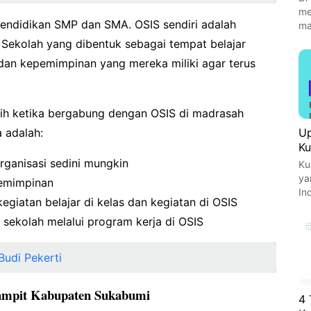
me
pendidikan SMP dan SMA. OSIS sendiri adalah
ma
a Sekolah yang dibentuk sebagai tempat belajar
dan kepemimpinan yang mereka miliki agar terus
aih ketika bergabung dengan OSIS di madrasah
Up
 adalah:
Ku
ganisasi sedini mungkin
Ku
ya
pemimpinan
In
egiatan belajar di kelas dan kegiatan di OSIS
 sekolah melalui program kerja di OSIS
Budi Pekerti
mpit Kabupaten Sukabumi
4 