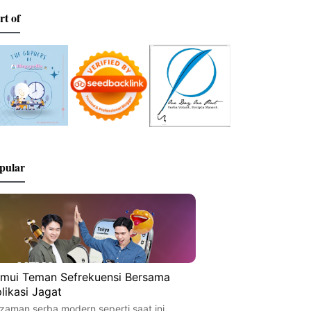
rt of
pular
mui Teman Sefrekuensi Bersama
likasi Jagat
 zaman serba modern seperti saat ini