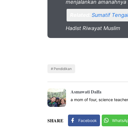
menjalankan amanahnya 
Related:
Sumatif Tengah
Hadist Riwayat Muslim
Pendidikan
Asmawati Dalfa
a mom of four, science teacher
SHARE
Facebook
WhatsA