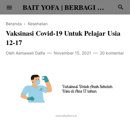
BAIT YOFA | BERBAGI CERITA
Beranda
›
Kesehatan
Vaksinasi Covid-19 Untuk Pelajar Usia
12-17
Oleh
Asmawati Dalfa
November 15, 2021
20 komentar
Religi
Family
Teknologi
Edukasi