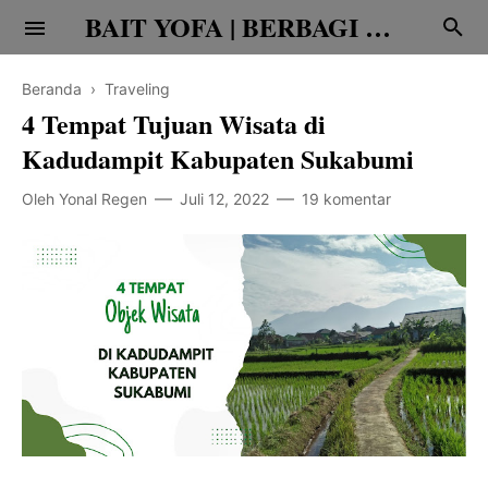
BAIT YOFA | BERBAGI CERITA
Beranda
›
Traveling
4 Tempat Tujuan Wisata di
Kadudampit Kabupaten Sukabumi
Oleh
Yonal Regen
Juli 12, 2022
19 komentar
Religi
Family
Teknologi
Edukasi