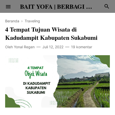
BAIT YOFA | BERBAGI CERITA
Beranda
›
Traveling
4 Tempat Tujuan Wisata di
Kadudampit Kabupaten Sukabumi
Oleh
Yonal Regen
Juli 12, 2022
19 komentar
Religi
Family
Teknologi
Edukasi