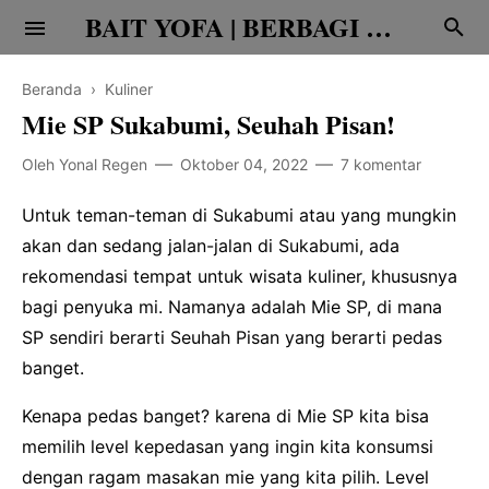
BAIT YOFA | BERBAGI CERITA
Beranda
›
Kuliner
Mie SP Sukabumi, Seuhah Pisan!
Oleh
Yonal Regen
Oktober 04, 2022
7 komentar
Religi
Untuk teman-teman di Sukabumi atau yang mungkin
akan dan sedang jalan-jalan di Sukabumi, ada
Family
rekomendasi tempat untuk wisata kuliner, khususnya
Teknologi
bagi penyuka mi. Namanya adalah Mie SP, di mana
SP sendiri berarti Seuhah Pisan yang berarti pedas
Edukasi
banget.
Kenapa pedas banget? karena di Mie SP kita bisa
memilih level kepedasan yang ingin kita konsumsi
dengan ragam masakan mie yang kita pilih. Level