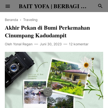
BAIT YOFA | BERBAGI CERITA
Beranda
›
Traveling
Akhir Pekan di Bumi Perkemahan
Cinumpang Kadudampit
Oleh
Yonal Regen
Juni 30, 2023
12 komentar
Religi
Family
Teknologi
Edukasi