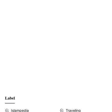
Label
Islampedia
Traveling