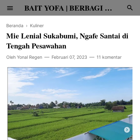
BAIT YOFA | BERBAGI CERITA
Beranda
›
Kuliner
Mie Lenial Sukabumi, Ngafe Santai di
Tengah Pesawahan
Oleh
Yonal Regen
Februari 07, 2023
11 komentar
Religi
Family
Teknologi
Edukasi