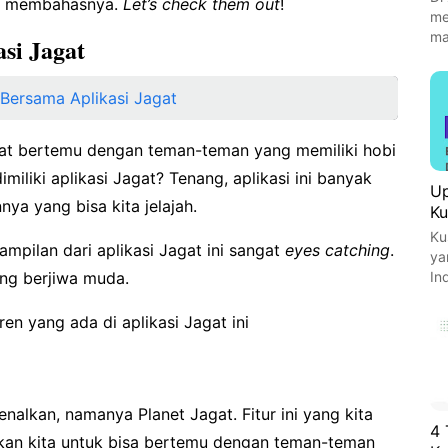
dan membahasnya.
Let’s check them out
!
me
ma
si Jagat
Bersama Aplikasi Jagat
pat bertemu dengan teman-teman yang memiliki hobi
miliki aplikasi Jagat? Tenang, aplikasi ini banyak
Up
nnya yang bisa kita jelajah.
Ku
Ku
tampilan dari aplikasi Jagat ini sangat
eyes catching
.
ya
ng berjiwa muda.
In
ren yang ada di aplikasi Jagat ini
kenalkan, namanya Planet Jagat. Fitur ini yang kita
4 
kan kita untuk bisa bertemu dengan teman-teman