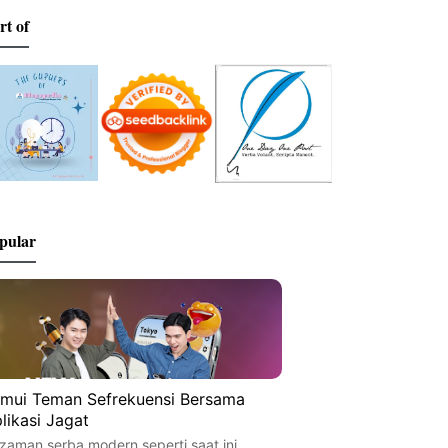
rt of
pular
mui Teman Sefrekuensi Bersama
likasi Jagat
 zaman serba modern seperti saat ini