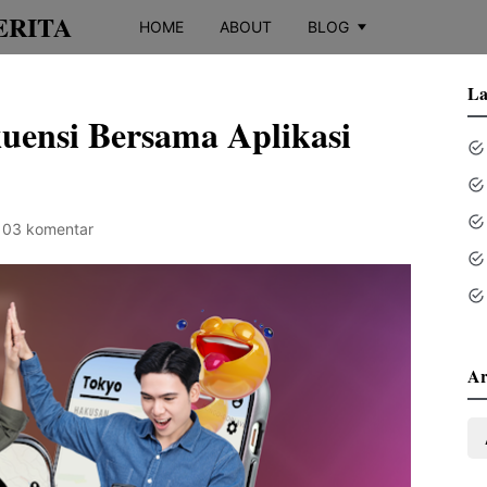
ERITA
HOME
ABOUT
BLOG
La
uensi Bersama Aplikasi
103 komentar
Ar