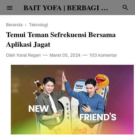
BAIT YOFA | BERBAGI CERITA
Beranda
›
Teknologi
Temui Teman Sefrekuensi Bersama
Aplikasi Jagat
Oleh
Yonal Regen
Maret 05, 2024
103 komentar
Religi
Family
Teknologi
Edukasi