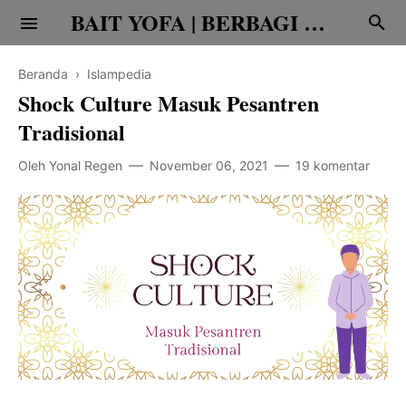
BAIT YOFA | BERBAGI CERITA
Beranda
›
Islampedia
Shock Culture Masuk Pesantren
Tradisional
Oleh
Yonal Regen
November 06, 2021
19 komentar
Religi
Family
Teknologi
Edukasi