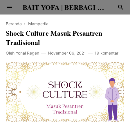
BAIT YOFA | BERBAGI CERITA
Beranda
›
Islampedia
Shock Culture Masuk Pesantren
Tradisional
Oleh
Yonal Regen
November 06, 2021
19 komentar
Religi
Family
Teknologi
Edukasi