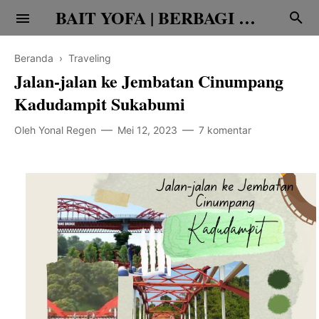
BAIT YOFA | BERBAGI CERITA
Beranda
›
Traveling
Jalan-jalan ke Jembatan Cinumpang
Kadudampit Sukabumi
Oleh
Yonal Regen
Mei 12, 2023
7 komentar
Religi
Family
Teknologi
Edukasi