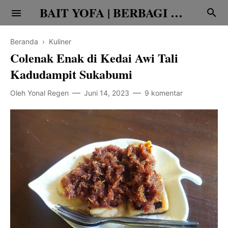
BAIT YOFA | BERBAGI CERITA
Beranda
›
Kuliner
Colenak Enak di Kedai Awi Tali
Kadudampit Sukabumi
Oleh
Yonal Regen
Juni 14, 2023
9 komentar
Religi
Family
Teknologi
Edukasi