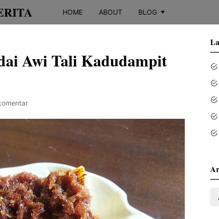
ERITA
HOME
ABOUT
BLOG
La
dai Awi Tali Kadudampit
komentar
Ar