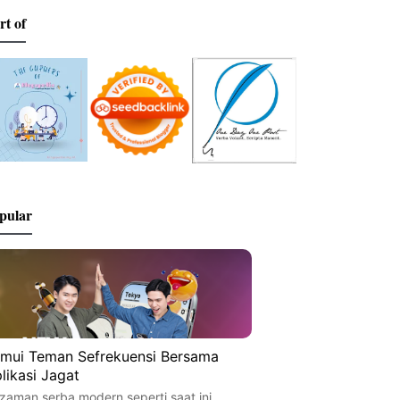
rt of
pular
mui Teman Sefrekuensi Bersama
likasi Jagat
 zaman serba modern seperti saat ini