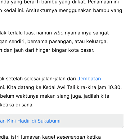
unda yang berarti bambu yang diikat. Penamaan ini
 kedai ini. Arsitekturnya menggunakan bambu yang
dak terlalu luas, namun
vibe
nyamannya sangat
gan sendiri, bersama pasangan, atau keluarga,
m
dan jauh dari hingar bingar kota besar.
i setelah selesai jalan-jalan dari
Jembatan
mi. Kita datang ke Kedai Awi Tali kira-kira jam 10.30,
 belum waktunya makan siang juga. jadilah kita
etika di sana.
n Kini Hadir di Sukabumi
dia, istri lumayan kaget
kesenengan
ketika