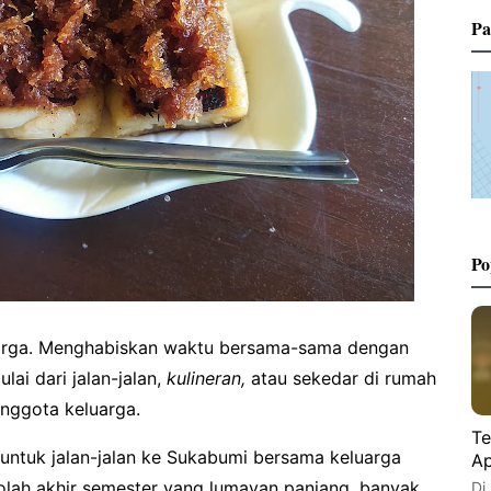
Pa
Po
arga. Menghabiskan waktu bersama-sama dengan
ai dari jalan-jalan,
kulineran,
atau sekedar di rumah
nggota keluarga.
Te
ntuk jalan-jalan ke Sukabumi bersama keluarga
Ap
kolah akhir semester yang lumayan panjang, banyak
Di