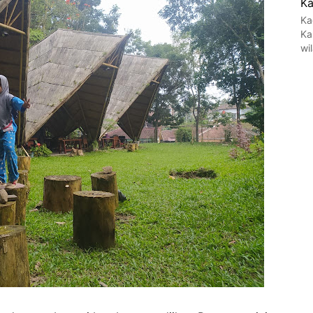
Ka
Ka
Ka
wi