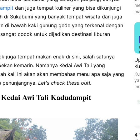
me
dampit
dan juga tempat kuliner yang bisa dikunjungi
ma
rah di Sukabumi yang banyak tempat wisata dan juga
an di bawah kaki gunung gede yang terkenal dengan
sangat cocok untuk dijadikan destinasi liburan
k juga tempat makan enak di sini, salah satunya
Up
 pekan kemarin. Namanya Kedai Awi Tali yang
Ku
 nah kali ini akan akan membahas menu apa saja yang
Ku
ya
tas penunjangnya.
Let's check these out!
.
In
s Kedai Awi Tali Kadudampit
4 